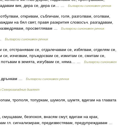
 надавам вик, дера се, дера си… …
Български синонимен речник
отбулвам, откривам, събличам, голя, разголвам, оголвам,
важдам на бял свят, правя разкрития словосъч. разгадавам,
, разведрявам, просветлявам …
Български синонимен речник
 …
Български синонимен речник
се, отстранявам се, отдалечавам се, избягвам, отделям се,
м си, изчезвам, пръждосвам се, измитам се, смитам се,
, потъвам в земята, изгубвам се, няма… …
Български синонимен
о, дрънкам …
Български синонимен речник
а Северозападния диалект
ропам, трополя, топуркам, шумоля, шумтя, вдигам на главата
, смущавам, безпокоя, внасям смут, вдигам на крак,
вам гл. сигнализирам, предизвестявам, предупреждавам …