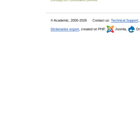
Български синонимен речник
© Academic, 2000-2026
Contact us:
Technical Support
,
Dictionaries export
, created on PHP,
Joomla,
Dr