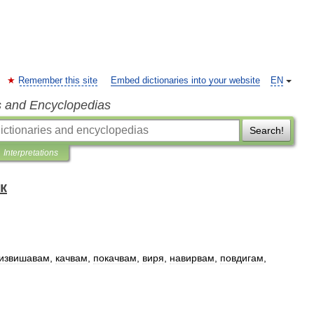
Remember this site
Embed dictionaries into your website
EN
s and Encyclopedias
Search!
Interpretations
к
извишавам
,
качвам
,
покачвам
,
виря
,
навирвам
,
повдигам
,