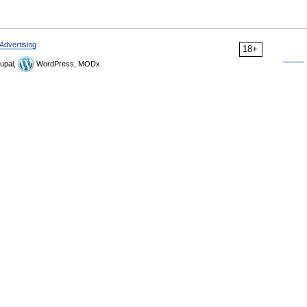
Advertising
18+
upal,
WordPress, MODx.