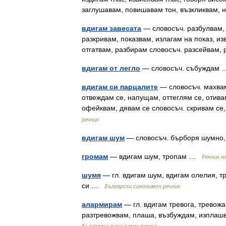
заглушавам, повишавам тон, възкликвам,
вдигам завесата
— словосъч. разбулвам, 
разкривам, показвам, излагам на показ, из
отгатвам, разбирам словосъч. разсейвам
вдигам от легло
— словосъч. събуждам
вдигам си парцалите
— словосъч. махвам 
отвеждам се, напущам, оттеглям се, отива
офейквам, дявам се словосъч. скривам се
речник
вдигам шум
— словосъч. бърборя шумн
громам
— вдигам шум, тропам …
Речник н
шумя
— гл. вдигам шум, вдигам олелия, т
си …
Български синонимен речник
алармирам
— гл. вдигам тревога, тревожа
разтревожвам, плаша, възбуждам, изплаш