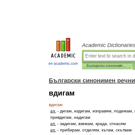
Academic Dictionarie
en-academic.com
Български синонимен речник
Български синонимен речни
вдигам
вдигам
гл
.
-
дигам
,
издигам
,
изправям
,
подемам
,
привдигам
,
надигам
гл
.
-
задигам
,
вземам
,
крада
,
отнасям
гл
.
-
прибирам
,
отделям
,
кътам
,
скътвам