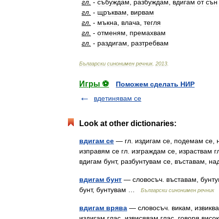
гл
.
-
събуждам
,
разбуждам
,
вдигам
от
сън
гл
.
-
щръквам
,
вирвам
гл
.
-
мъкна
,
влача
,
тегля
гл
.
-
отменям
,
премахвам
гл
.
-
раздигам
,
разтребвам
Български
синонимен
речник
.
2013
.
Игры ⚽
Поможем сделать НИР
вдетинявам се
Look at other dictionaries:
вдигам се
— гл. издигам се, подемам се, н
изправям се гл. изграждам се, израствам г
вдигам бунт, разбунтувам се, въставам, н
вдигам бунт
— словосъч. въставам, бунтув
бунт, бунтувам …
Български синонимен речник
вдигам врява
— словосъч. викам, извиква
издигам глас, извисявам глас, говоря висо